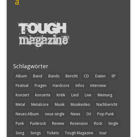
Schlagwörter
Album
Band
Bands
Bericht
CD
Daten
EP
Festival
Fragen
Hardcore
Infos
Interview
Konzert
konzerte
Kritik
Lied
Live
Meinung
Metal
Metalcore
Musik
Musikvideo
Nachbericht
Neues Album
neue single
News
Oi!
Pop-Punk
Punk
Punkrock
Review
Rezension
Rock
Single
Song
Songs
Tickets
Tough Magazine
tour