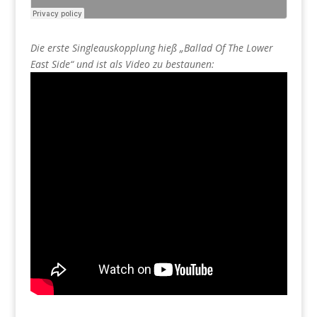
Die erste Singleauskopplung hieß „Ballad Of The Lower
East Side“ und ist als Video zu bestaunen: