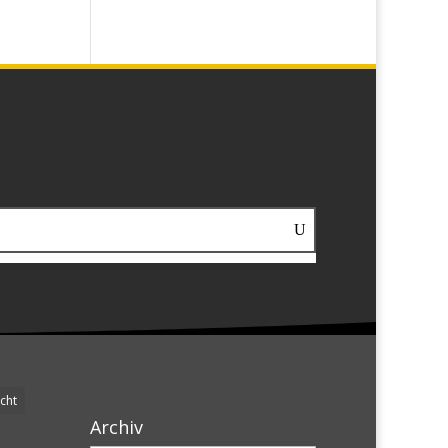
cht
Archiv