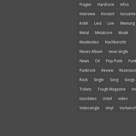
Fragen
Hardcore
Infos
Interview
Konzert
konzerte
Kritik
Lied
Live
Meinung
Metal
Metalcore
Musik
Musikvideo
Nachbericht
Neues Album
neue single
News
Oi!
Pop-Punk
Pun
Punkrock
Review
Rezensio
Rock
Single
Song
Songs
Tickets
Tough Magazine
to
tourdates
Urteil
video
Videosingle
Vinyl
Vorberich