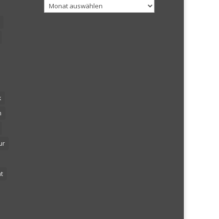
Archiv
k
n
ur
t