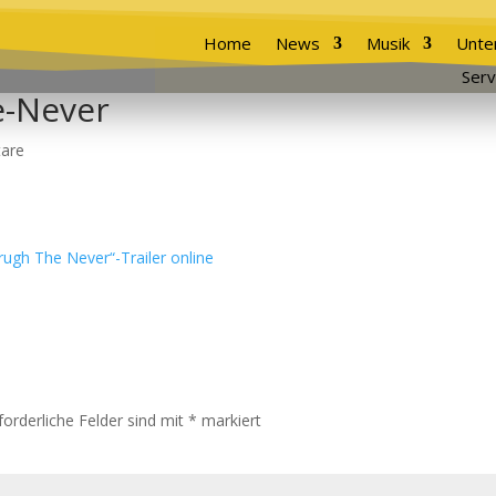
Home
News
Musik
Unte
Serv
e-Never
are
forderliche Felder sind mit
*
markiert