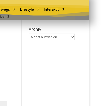
rwegs
Lifestyle
Interaktiv
ice
Archiv
Archiv