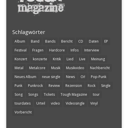
Schlagwörter
Album
Band
Bands
Bericht
CD
Daten
EP
Festival
Fragen
Hardcore
Infos
Interview
Konzert
konzerte
Kritik
Lied
Live
Meinung
Metal
Metalcore
Musik
Musikvideo
Nachbericht
Neues Album
neue single
News
Oi!
Pop-Punk
Punk
Punkrock
Review
Rezension
Rock
Single
Song
Songs
Tickets
Tough Magazine
tour
tourdates
Urteil
video
Videosingle
Vinyl
Vorbericht