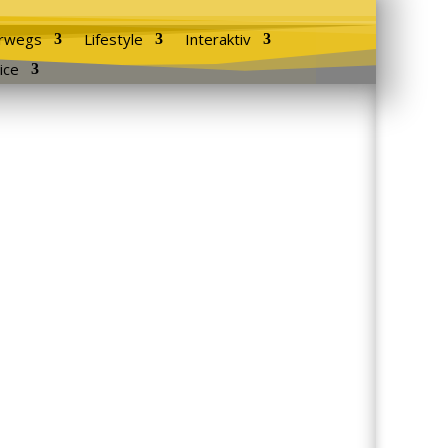
rwegs
Lifestyle
Interaktiv
ice