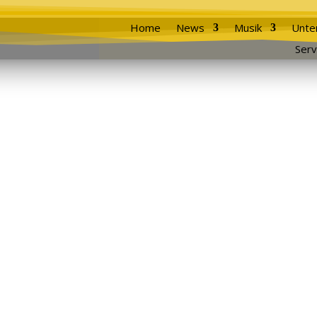
Home
News
Musik
Unte
Serv