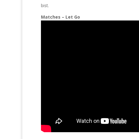
bist.
Matches – Let Go