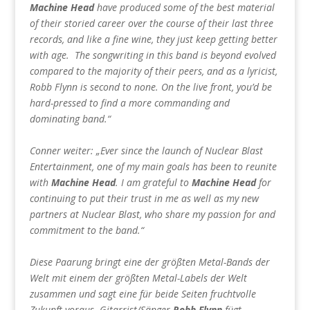
Machine Head
have produced some of the best material
of their storied career over the course of their last three
records, and like a fine wine, they just keep getting better
with age. The songwriting in this band is beyond evolved
compared to the majority of their peers, and as a lyricist,
Robb Flynn is second to none. On the live front, you’d be
hard-pressed to find a more commanding and
dominating band.“
Conner weiter: „Ever since the launch of Nuclear Blast
Entertainment, one of my main goals has been to reunite
with
Machine Head
. I am grateful to
Machine Head
for
continuing to put their trust in me as well as my new
partners at Nuclear Blast, who share my passion for and
commitment to the band.“
Diese Paarung bringt eine der größten Metal-Bands der
Welt mit einem der größten Metal-Labels der Welt
zusammen und sagt eine für beide Seiten fruchtvolle
Zukunft voraus. Gitarrist/Sänger
Robb Flynn
fügt