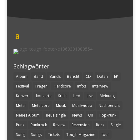
Schlagwörter
Album
Band
Bands
Bericht
CD
Daten
EP
Festival
Fragen
Hardcore
Infos
Interview
Konzert
konzerte
Kritik
Lied
Live
Meinung
Metal
Metalcore
Musik
Musikvideo
Nachbericht
Neues Album
neue single
News
Oi!
Pop-Punk
Punk
Punkrock
Review
Rezension
Rock
Single
Song
Songs
Tickets
Tough Magazine
tour