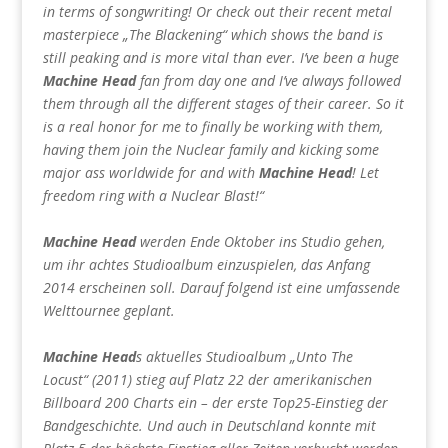
in terms of songwriting! Or check out their recent metal
masterpiece „The Blackening“ which shows the band is
still peaking and is more vital than ever. I’ve been a huge
Machine Head
fan from day one and I’ve always followed
them through all the different stages of their career. So it
is a real honor for me to finally be working with them,
having them join the Nuclear family and kicking some
major ass worldwide for and with
Machine Head
! Let
freedom ring with a Nuclear Blast!“
Machine Head
werden Ende Oktober ins Studio gehen,
um ihr achtes Studioalbum einzuspielen, das Anfang
2014 erscheinen soll. Darauf folgend ist eine umfassende
Welttournee geplant.
Machine Head
s aktuelles Studioalbum „Unto The
Locust“ (2011) stieg auf Platz 22 der amerikanischen
Billboard 200 Charts ein – der erste Top25-Einstieg der
Bandgeschichte. Und auch in Deutschland konnte mit