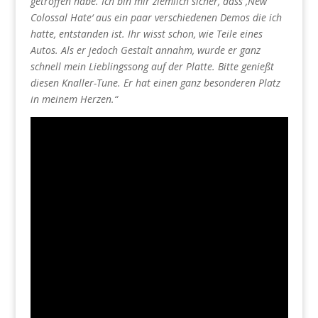
getroffen habe. Ich bin mir ziemlich sicher, dass ‚New
Colossal Hate‘ aus ein paar verschiedenen Demos die ich
hatte, entstanden ist. Ihr wisst schon, wie Teile eines
Autos. Als er jedoch Gestalt annahm, wurde er ganz
schnell mein Lieblingssong auf der Platte. Bitte genießt
diesen Knaller-Tune. Er hat einen ganz besonderen Platz
in meinem Herzen.“