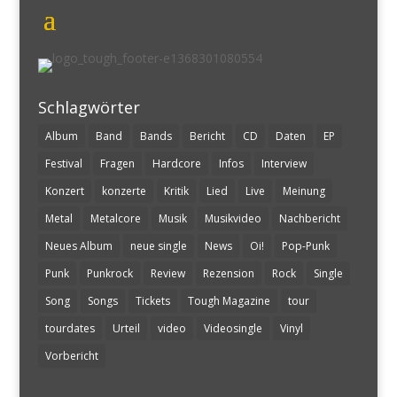
Schlagwörter
Album
Band
Bands
Bericht
CD
Daten
EP
Festival
Fragen
Hardcore
Infos
Interview
Konzert
konzerte
Kritik
Lied
Live
Meinung
Metal
Metalcore
Musik
Musikvideo
Nachbericht
Neues Album
neue single
News
Oi!
Pop-Punk
Punk
Punkrock
Review
Rezension
Rock
Single
Song
Songs
Tickets
Tough Magazine
tour
tourdates
Urteil
video
Videosingle
Vinyl
Vorbericht