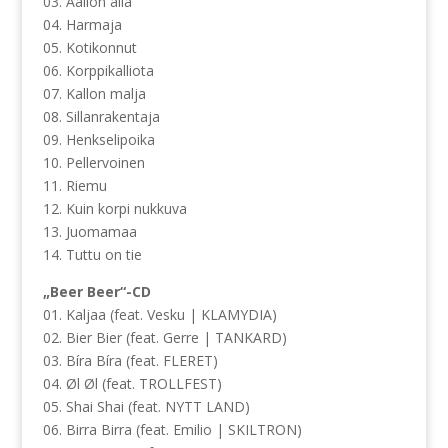
03. Aallon alla
04. Harmaja
05. Kotikonnut
06. Korppikalliota
07. Kallon malja
08. Sillanrakentaja
09. Henkselipoika
10. Pellervoinen
11. Riemu
12. Kuin korpi nukkuva
13. Juomamaa
14. Tuttu on tie
„Beer Beer“-CD
01. Kaljaa (feat. Vesku | KLAMYDIA)
02. Bier Bier (feat. Gerre | TANKARD)
03. Bíra Bíra (feat. FLERET)
04. Øl Øl (feat. TROLLFEST)
05. Shai Shai (feat. NYTT LAND)
06. Birra Birra (feat. Emilio | SKILTRON)