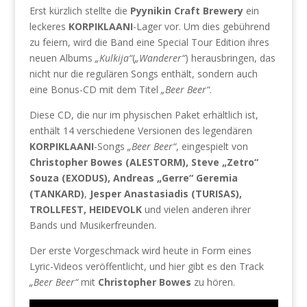
Erst kürzlich stellte die
Pyynikin Craft Brewery
ein
leckeres
KORPIKLAANI
-Lager vor. Um dies gebührend
zu feiern, wird die Band eine Special Tour Edition ihres
neuen Albums
„Kulkija“
(
„Wanderer“
) herausbringen, das
nicht nur die regulären Songs enthält, sondern auch
eine Bonus-CD mit dem Titel
„Beer Beer“
.
Diese CD, die nur im physischen Paket erhältlich ist,
enthält 14 verschiedene Versionen des legendären
KORPIKLAANI
-Songs
„Beer Beer“
, eingespielt von
Christopher Bowes (ALESTORM), Steve „Zetro“
Souza (EXODUS), Andreas „Gerre“ Geremia
(TANKARD)
,
Jesper Anastasiadis (TURISAS),
TROLLFEST, HEIDEVOLK
und vielen anderen ihrer
Bands und Musikerfreunden.
Der erste Vorgeschmack wird heute in Form eines
Lyric-Videos veröffentlicht, und hier gibt es den Track
„Beer Beer“
mit
Christopher Bowes
zu hören.