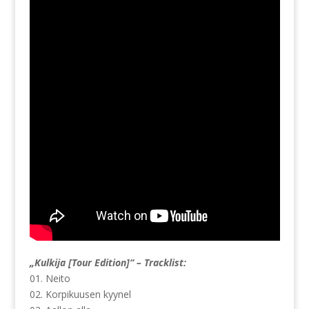
„Kulkija [Tour Edition]“ – Tracklist:
01. Neito
02. Korpikuusen kyynel