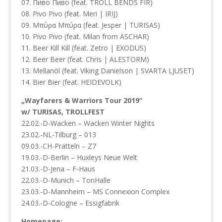
07. Пиво Пиво (feat. TROLL BENDS FIR)
08. Pivo Pivo (feat. Meri | IRIJ)
09. Μπύρα Μπύρα (feat. Jesper | TURISAS)
10. Pivo Pivo (feat. Milan from ASCHAR)
11. Beer Kill Kill (feat. Zetro | EXODUS)
12. Beer Beer (feat. Chris | ALESTORM)
13. Mellanöl (feat. Viking Danielson | SVARTA LJUSET)
14. Bier Bier (feat. HEIDEVOLK)
„Wayfarers & Warriors Tour 2019“
w/ TURISAS, TROLLFEST
22.02.-D-Wacken – Wacken Winter Nights
23.02.-NL-Tilburg – 013
09.03.-CH-Pratteln – Z7
19.03.-D-Berlin – Huxleys Neue Welt
21.03.-D-Jena – F-Haus
22.03.-D-Munich – TonHalle
23.03.-D-Mannheim – MS Connexion Complex
24.03.-D-Cologne – Essigfabrik
Homepage: