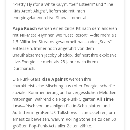
"Pretty Fly (for a White Guy)", "Self Esteem" und "The
Kids Aren’t Alright", liefern sie mit ihren
energiegeladenen Live-Shows immer ab.
Papa Roach
werden einen Circle Pit nach dem anderen
mit Nu-Metal-Hymnen wie "Last Resort“ —die mehr als
1,5 Milliarden Streams gesammelt hat—oder „Scars"
entfesseln. Immer noch angeführt von dem
unaufhaltsamen Jacoby Shaddix, definiert ihre explosive
Live-Energie sie mehr als 25 Jahre nach ihrem
Durchbruch.
Die Punk-Stars
Rise Against
werden ihre
charakteristische Mischung aus roher Energie, scharfer
sozialer Kommentierung und unvergesslichen Melodien
mitbringen, während die Pop-Punk-Giganten
All Time
Low
—frisch von unzähligen Platin-Schallplatten und
Auftritten in großen US-Talkshows—zurückkehren, um
erneut zu beweisen, warum Rolling Stone sie zu den 50
größten Pop-Punk-Acts aller Zeiten zählte.