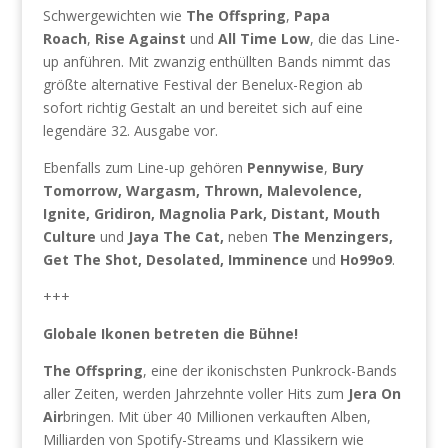
Schwergewichten wie
The Offspring
,
Papa
Roach
,
Rise Against
und
All Time Low
, die das Line-
up anführen. Mit zwanzig enthüllten Bands nimmt das
größte alternative Festival der Benelux-Region ab
sofort richtig Gestalt an und bereitet sich auf eine
legendäre 32. Ausgabe vor.
Ebenfalls zum Line-up gehören
Pennywise
,
Bury
Tomorrow, Wargasm, Thrown, Malevolence,
Ignite, Gridiron, Magnolia Park, Distant, Mouth
Culture
und
Jaya The Cat,
neben
The Menzingers,
Get The Shot, Desolated, Imminence
und
Ho99o9
.
+++
Globale Ikonen betreten die Bühne!
The Offspring
, eine der ikonischsten Punkrock-Bands
aller Zeiten, werden Jahrzehnte voller Hits zum
Jera On
Air
bringen. Mit über 40 Millionen verkauften Alben,
Milliarden von Spotify-Streams und Klassikern wie