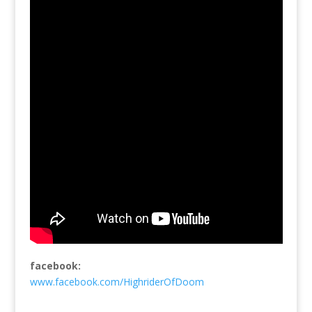
facebook:
www.facebook.com/HighriderOfDoom