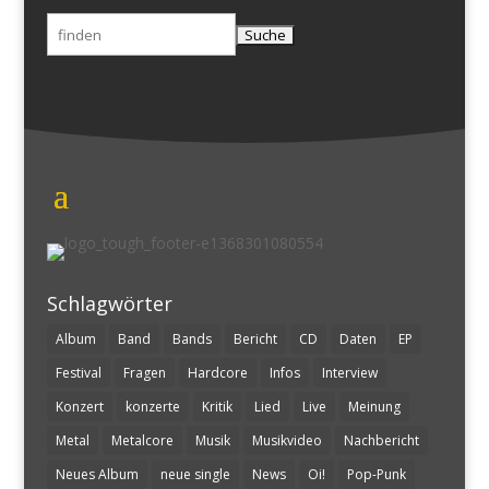
Suchen
nach:
Schlagwörter
Album
Band
Bands
Bericht
CD
Daten
EP
Festival
Fragen
Hardcore
Infos
Interview
Konzert
konzerte
Kritik
Lied
Live
Meinung
Metal
Metalcore
Musik
Musikvideo
Nachbericht
Neues Album
neue single
News
Oi!
Pop-Punk