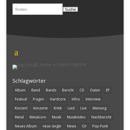
Suchen
nach:
Schlagwörter
Album
Band
Bands
Bericht
CD
Daten
EP
Festival
Fragen
Hardcore
Infos
Interview
Konzert
konzerte
Kritik
Lied
Live
Meinung
Metal
Metalcore
Musik
Musikvideo
Nachbericht
Neues Album
neue single
News
Oi!
Pop-Punk