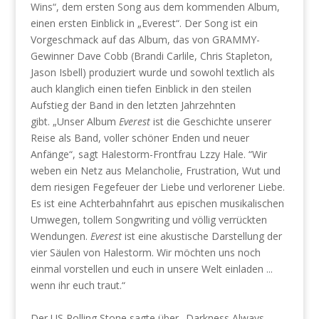
Wins“, dem ersten Song aus dem kommenden Album,
einen ersten Einblick in „Everest“. Der Song ist ein
Vorgeschmack auf das Album, das von GRAMMY-
Gewinner Dave Cobb (Brandi Carlile, Chris Stapleton,
Jason Isbell) produziert wurde und sowohl textlich als
auch klanglich einen tiefen Einblick in den steilen
Aufstieg der Band in den letzten Jahrzehnten
gibt. „Unser Album
Everest
ist die Geschichte unserer
Reise als Band, voller schöner Enden und neuer
Anfänge“, sagt Halestorm-Frontfrau Lzzy Hale. “Wir
weben ein Netz aus Melancholie, Frustration, Wut und
dem riesigen Fegefeuer der Liebe und verlorener Liebe.
Es ist eine Achterbahnfahrt aus epischen musikalischen
Umwegen, tollem Songwriting und völlig verrückten
Wendungen.
Everest
ist eine akustische Darstellung der
vier Säulen von Halestorm. Wir möchten uns noch
einmal vorstellen und euch in unsere Welt einladen ...
wenn ihr euch traut.“
Der US Rolling Stone sagte über „Darkness Always