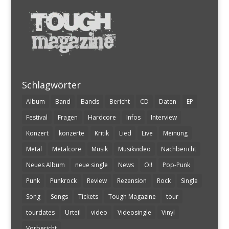
Schlagwörter
Album
Band
Bands
Bericht
CD
Daten
EP
Festival
Fragen
Hardcore
Infos
Interview
Konzert
konzerte
Kritik
Lied
Live
Meinung
Metal
Metalcore
Musik
Musikvideo
Nachbericht
Neues Album
neue single
News
Oi!
Pop-Punk
Punk
Punkrock
Review
Rezension
Rock
Single
Song
Songs
Tickets
Tough Magazine
tour
tourdates
Urteil
video
Videosingle
Vinyl
Vorbericht