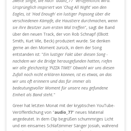
zweite Single, die nach "audio_77" veröffentlicht wird.
Ursprünglich inspiriert von 'Chug All Night' von den
Eagles, ist 'Had Enough' ein lustiger Popsong über die
verschiedenen Kämpfe, die Haustiere durchmachen, wenn
sie ihre Besitzer zum ersten Mal treffen
", sagt die Band
über den neuen Track, der von Rob Schnapf (Elliott
Smith, Kurt Vile, Beck) produziert wurde. Sie denken
gerne an den Moment zurück, in dem der Song
entstanden ist: "
Ein lustiger Fakt über diesen Song -
nachdem wir die Bridge herausgefunden hatten, riefen
wir alle gleichzeitig 'PIZZA TIME!' Obwohl wir uns diesen
Zufall noch nicht erklären können, ist es etwas, an das
wir uns oft erinnern und das für immer als
bedeutungsvoller Moment für unsere neu gefundene
Einheit als Band steht.
"
Greer hat letzten Monat mit der kryptischen YouTube-
Veröffentlichung von "
audio_77
" neues Material
angedeutet. In dem Clip begrüßen schummriges Licht
und ein einsames Schlafzimmer Sänger Josiah, während