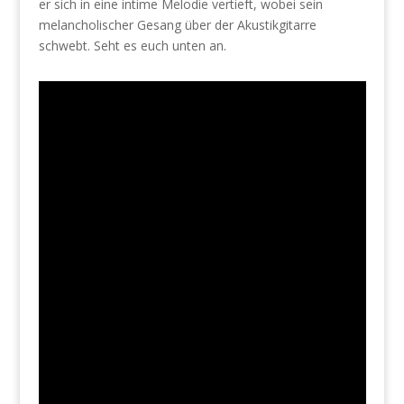
er sich in eine intime Melodie vertieft, wobei sein
melancholischer Gesang über der Akustikgitarre
schwebt. Seht es euch unten an.