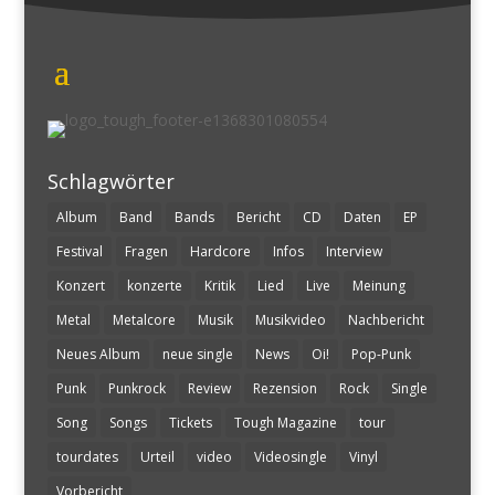
Schlagwörter
Album
Band
Bands
Bericht
CD
Daten
EP
Festival
Fragen
Hardcore
Infos
Interview
Konzert
konzerte
Kritik
Lied
Live
Meinung
Metal
Metalcore
Musik
Musikvideo
Nachbericht
Neues Album
neue single
News
Oi!
Pop-Punk
Punk
Punkrock
Review
Rezension
Rock
Single
Song
Songs
Tickets
Tough Magazine
tour
tourdates
Urteil
video
Videosingle
Vinyl
Vorbericht