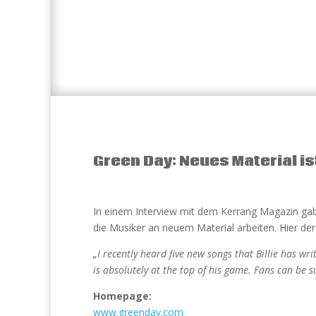
Green Day: Neues Material ist
In einem Interview mit dem Kerrang Magazin ga
die Musiker an neuem Material arbeiten. Hier der
„I recently heard five new songs that Billie has wr
is absolutely at the top of his game. Fans can be 
Homepage:
www.greenday.com