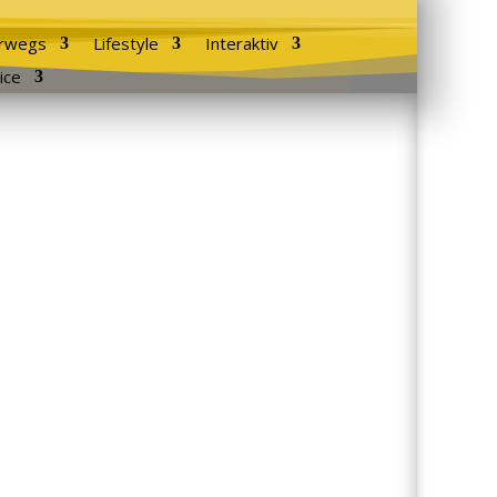
rwegs
Lifestyle
Interaktiv
ice