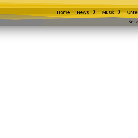
Home
News
Musik
Unte
Serv