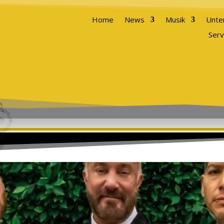
Home
News
Musik
Unte
Serv