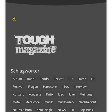
Schlagwörter
Album
Band
Bands
Bericht
CD
Daten
EP
Festival
Fragen
Hardcore
Infos
Interview
Konzert
konzerte
Kritik
Lied
Live
Meinung
Metal
Metalcore
Musik
Musikvideo
Nachbericht
Neues Album
neue single
News
Oi!
Pop-Punk