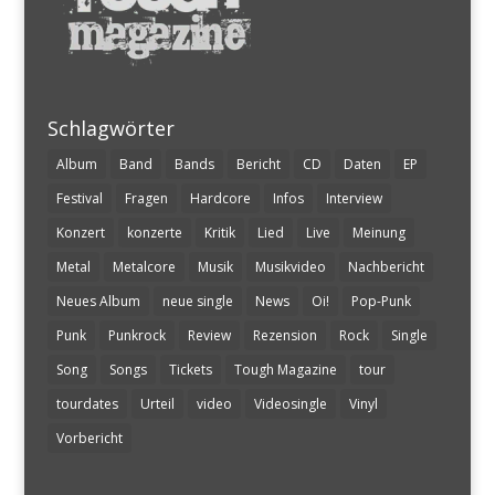
Schlagwörter
Album
Band
Bands
Bericht
CD
Daten
EP
Festival
Fragen
Hardcore
Infos
Interview
Konzert
konzerte
Kritik
Lied
Live
Meinung
Metal
Metalcore
Musik
Musikvideo
Nachbericht
Neues Album
neue single
News
Oi!
Pop-Punk
Punk
Punkrock
Review
Rezension
Rock
Single
Song
Songs
Tickets
Tough Magazine
tour
tourdates
Urteil
video
Videosingle
Vinyl
Vorbericht