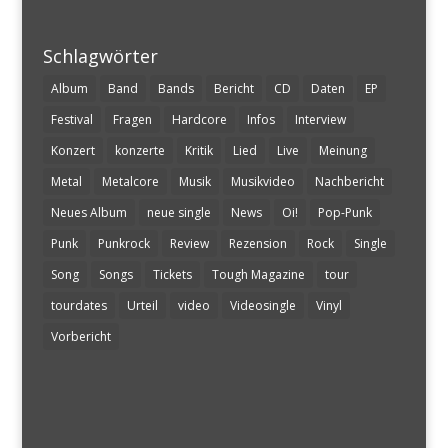
Schlagwörter
Album
Band
Bands
Bericht
CD
Daten
EP
Festival
Fragen
Hardcore
Infos
Interview
Konzert
konzerte
Kritik
Lied
Live
Meinung
Metal
Metalcore
Musik
Musikvideo
Nachbericht
Neues Album
neue single
News
Oi!
Pop-Punk
Punk
Punkrock
Review
Rezension
Rock
Single
Song
Songs
Tickets
Tough Magazine
tour
tourdates
Urteil
video
Videosingle
Vinyl
Vorbericht