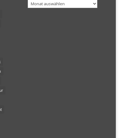
Archiv
k
n
ur
t