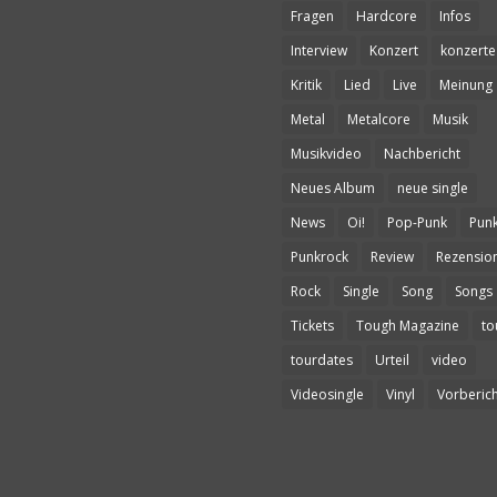
Fragen
Hardcore
Infos
Interview
Konzert
konzerte
Kritik
Lied
Live
Meinung
Metal
Metalcore
Musik
Musikvideo
Nachbericht
Neues Album
neue single
News
Oi!
Pop-Punk
Pun
Punkrock
Review
Rezensio
Rock
Single
Song
Songs
Tickets
Tough Magazine
to
tourdates
Urteil
video
Videosingle
Vinyl
Vorberich