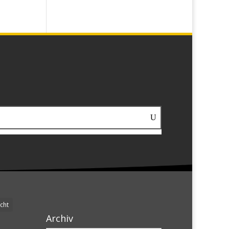
cht
Archiv