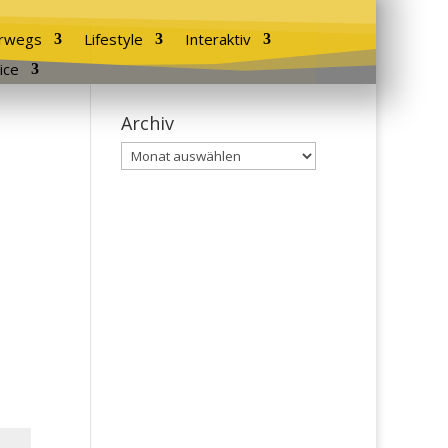
rwegs
Lifestyle
Interaktiv
ice
Archiv
Archiv