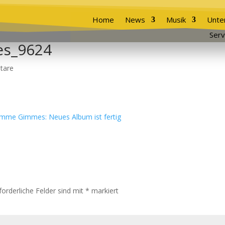
Home
News
Musik
Unte
Serv
s_9624
tare
forderliche Felder sind mit
*
markiert