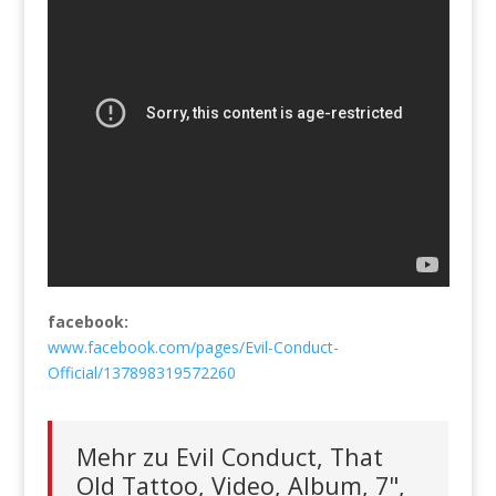
facebook:
www.facebook.com/pages/Evil-Conduct-
Official/137898319572260
Mehr zu Evil Conduct, That
Old Tattoo, Video, Album, 7",