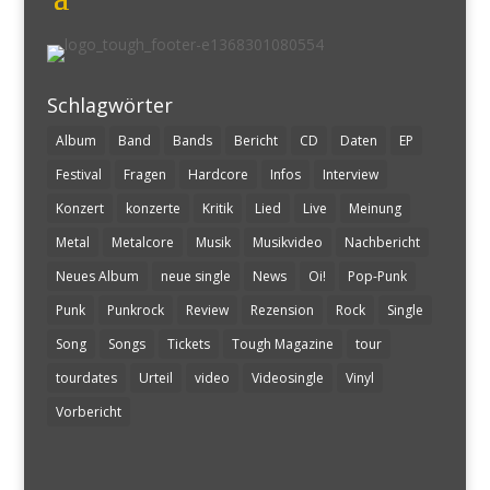
Schlagwörter
Album
Band
Bands
Bericht
CD
Daten
EP
Festival
Fragen
Hardcore
Infos
Interview
Konzert
konzerte
Kritik
Lied
Live
Meinung
Metal
Metalcore
Musik
Musikvideo
Nachbericht
Neues Album
neue single
News
Oi!
Pop-Punk
Punk
Punkrock
Review
Rezension
Rock
Single
Song
Songs
Tickets
Tough Magazine
tour
tourdates
Urteil
video
Videosingle
Vinyl
Vorbericht