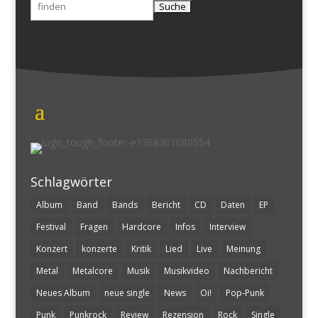
nach:
Schlagwörter
Album
Band
Bands
Bericht
CD
Daten
EP
Festival
Fragen
Hardcore
Infos
Interview
Konzert
konzerte
Kritik
Lied
Live
Meinung
Metal
Metalcore
Musik
Musikvideo
Nachbericht
Neues Album
neue single
News
Oi!
Pop-Punk
Punk
Punkrock
Review
Rezension
Rock
Single