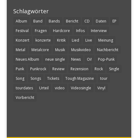
Schlagwörter
Album
Band
Bands
Bericht
CD
Daten
EP
Festival
Fragen
Hardcore
Infos
Interview
Konzert
konzerte
Kritik
Lied
Live
Meinung
Metal
Metalcore
Musik
Musikvideo
Nachbericht
Neues Album
neue single
News
Oi!
Pop-Punk
Punk
Punkrock
Review
Rezension
Rock
Single
Song
Songs
Tickets
Tough Magazine
tour
tourdates
Urteil
video
Videosingle
Vinyl
Vorbericht