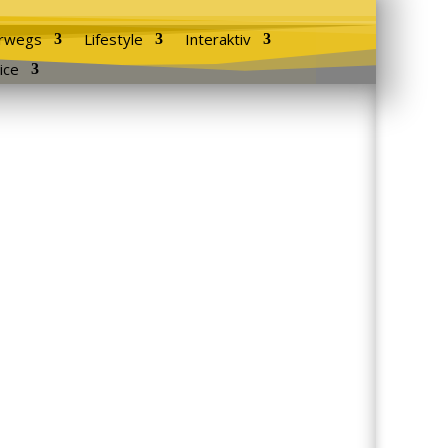
rwegs
Lifestyle
Interaktiv
ice