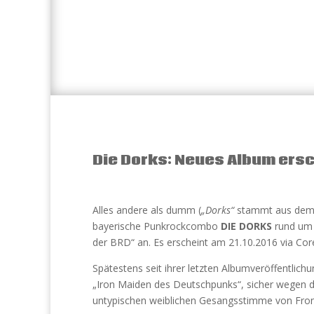
Die Dorks: Neues Album ersc
Alles andere als dumm (
„Dorks“
stammt aus dem e
bayerische Punkrockcombo
DIE DORKS
rund um S
der BRD“ an. Es erscheint am 21.10.2016 via Cor
Spätestens seit ihrer letzten Albumveröffentlich
„Iron Maiden des Deutschpunks“, sicher wegen de
untypischen weiblichen Gesangsstimme von Front