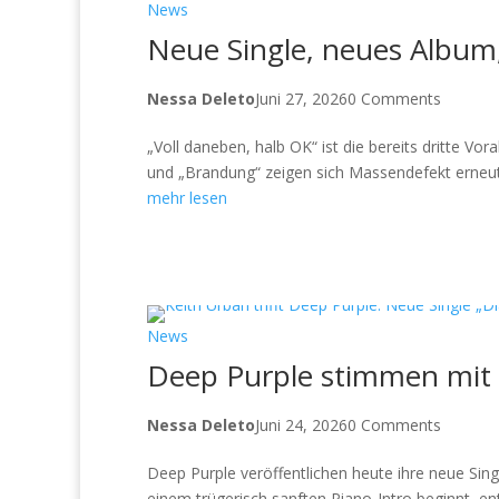
News
Neue Single, neues Album,
Nessa Deleto
Juni 27, 2026
0 Comments
„Voll daneben, halb OK“ ist die bereits dritte 
und „Brandung“ zeigen sich Massendefekt erneut 
mehr lesen
News
Deep Purple stimmen mit 
Nessa Deleto
Juni 24, 2026
0 Comments
Deep Purple veröffentlichen heute ihre neue Sing
einem trügerisch sanften Piano-Intro beginnt, ent