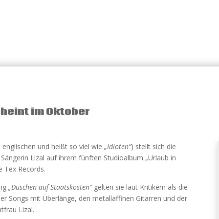
heint im Oktober
nglischen und heißt so viel wie
„Idioten“
) stellt sich die
ängerin Lizal auf ihrem fünften Studioalbum „Urlaub in
e Tex Records.
ung
„Duschen auf Staatskosten“
gelten sie laut Kritikern als die
r Songs mit Überlänge, den metallaffinen Gitarren und der
frau Lizal.