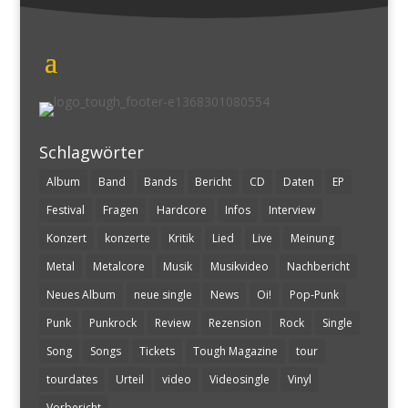
Schlagwörter
Album
Band
Bands
Bericht
CD
Daten
EP
Festival
Fragen
Hardcore
Infos
Interview
Konzert
konzerte
Kritik
Lied
Live
Meinung
Metal
Metalcore
Musik
Musikvideo
Nachbericht
Neues Album
neue single
News
Oi!
Pop-Punk
Punk
Punkrock
Review
Rezension
Rock
Single
Song
Songs
Tickets
Tough Magazine
tour
tourdates
Urteil
video
Videosingle
Vinyl
Vorbericht