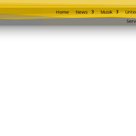
Home
News
Musik
Unte
Serv