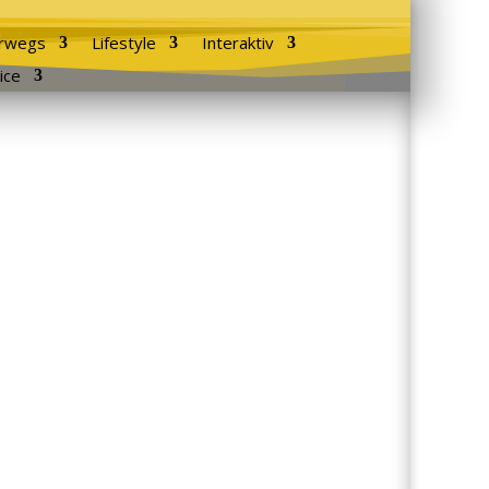
rwegs
Lifestyle
Interaktiv
ice