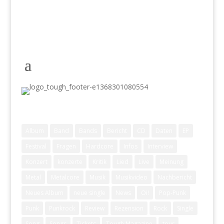
Schlagwörter
Album
Band
Bands
Bericht
CD
Daten
EP
Festival
Fragen
Hardcore
Infos
Interview
Konzert
konzerte
Kritik
Lied
Live
Meinung
Metal
Metalcore
Musik
Musikvideo
Nachbericht
Neues Album
neue single
News
Oi!
Pop-Punk
Punk
Punkrock
Review
Rezension
Rock
Single
Song
Songs
Tickets
Tough Magazine
tour