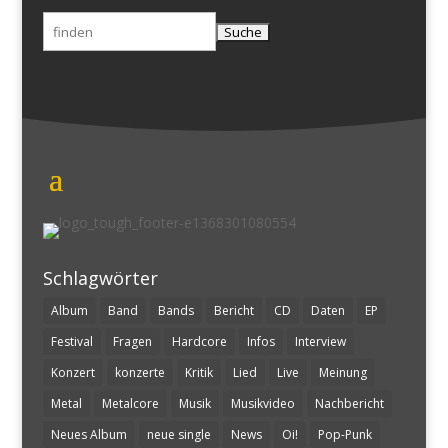
Suchen
nach:
Schlagwörter
Album
Band
Bands
Bericht
CD
Daten
EP
Festival
Fragen
Hardcore
Infos
Interview
Konzert
konzerte
Kritik
Lied
Live
Meinung
Metal
Metalcore
Musik
Musikvideo
Nachbericht
Neues Album
neue single
News
Oi!
Pop-Punk