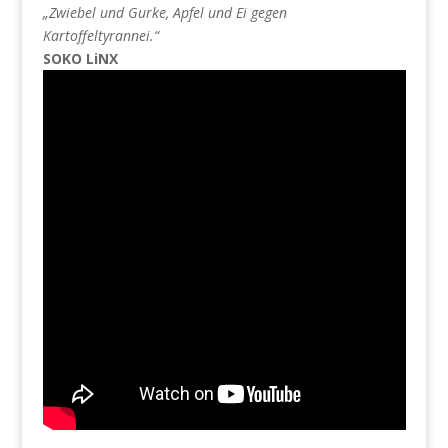
„Zwiebel und Gurke, Apfel und Ei gegen
Kartoffeltyrannei.“
SOKO LiNX