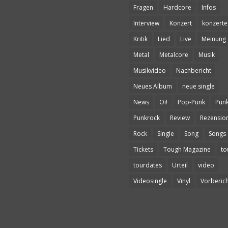
Fragen
Hardcore
Infos
Interview
Konzert
konzerte
Kritik
Lied
Live
Meinung
Metal
Metalcore
Musik
Musikvideo
Nachbericht
Neues Album
neue single
News
Oi!
Pop-Punk
Pun
Punkrock
Review
Rezensio
Rock
Single
Song
Songs
Tickets
Tough Magazine
to
tourdates
Urteil
video
Videosingle
Vinyl
Vorberich