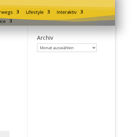
rwegs
Lifestyle
Interaktiv
ice
Archiv
Archiv