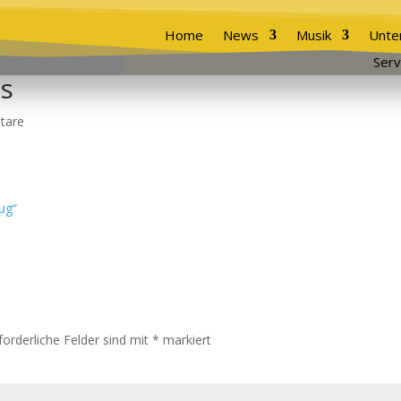
Home
News
Musik
Unte
Serv
s
tare
forderliche Felder sind mit
*
markiert