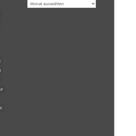
Archiv
k
n
ur
t