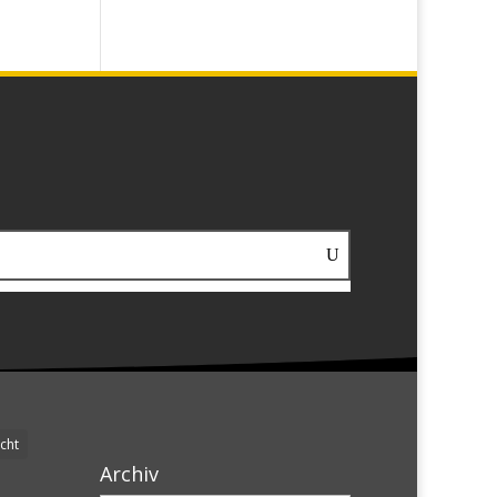
cht
Archiv