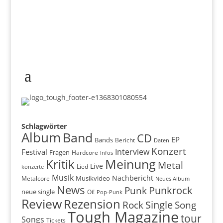
Schlagwörter
Album
Band
CD
EP
Bands
Bericht
Daten
Konzert
Interview
Festival
Fragen
Hardcore
Infos
Meinung
Kritik
Metal
Live
konzerte
Lied
Musik
Nachbericht
Musikvideo
Metalcore
Neues Album
News
Punkrock
Punk
neue single
Oi!
Pop-Punk
Review
Rezension
Rock
Single
Song
Tough Magazine
tour
Songs
Tickets