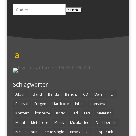
Suchen
nach:
Schlagwörter
Album
Band
Bands
Bericht
CD
Daten
EP
Festival
Fragen
Hardcore
Infos
Interview
Konzert
konzerte
Kritik
Lied
Live
Meinung
Metal
Metalcore
Musik
Musikvideo
Nachbericht
Neues Album
neue single
News
Oi!
Pop-Punk