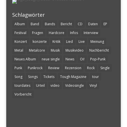
Schlagwörter
Album
Band
Bands
Bericht
CD
Daten
EP
Festival
Fragen
Hardcore
Infos
Interview
Konzert
konzerte
Kritik
Lied
Live
Meinung
Metal
Metalcore
Musik
Musikvideo
Nachbericht
Neues Album
neue single
News
Oi!
Pop-Punk
Punk
Punkrock
Review
Rezension
Rock
Single
Song
Songs
Tickets
Tough Magazine
tour
tourdates
Urteil
video
Videosingle
Vinyl
Vorbericht