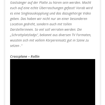
Gastsänger auf der Platte zu hören sein werden. Macht
euch auf eine echte Überraschungen gefasst! Vorab wird
es eine Singleauskopplung und das dazugehörige Video
geben. Das haben wir nicht nur an einer besonderen
Location gedreht, sondern auch mit tollen
Darstellerinnen. So viel soll verraten werden: Die
„Schrottplatzladys“, bekannt aus diversen TV Formaten,
wussten sich mit vollem Körpereinsatz gut in Szene zu
setzen .“
Crossplane – Rollin