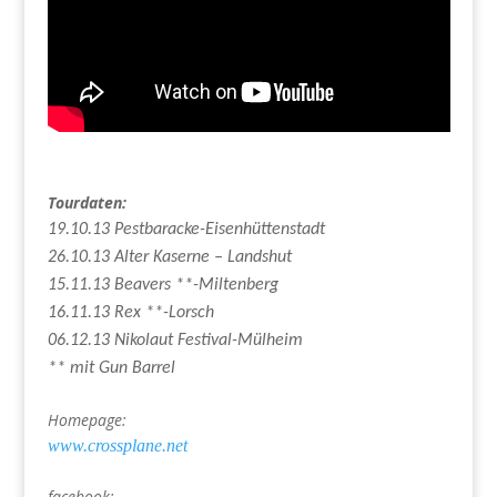
Tourdaten:
19.10.13 Pestbaracke-Eisenhüttenstadt
26.10.13 Alter Kaserne – Landshut
15.11.13 Beavers **-Miltenberg
16.11.13 Rex **-Lorsch
06.12.13 Nikolaut Festival-Mülheim
** mit Gun Barrel
Homepage:
www.crossplane.net
facebook: