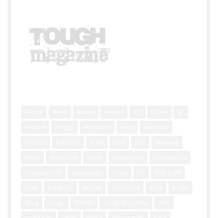
Schlagwörter
Album
Band
Bands
Bericht
CD
Daten
EP
Festival
Fragen
Hardcore
Infos
Interview
Konzert
konzerte
Kritik
Lied
Live
Meinung
Metal
Metalcore
Musik
Musikvideo
Nachbericht
Neues Album
neue single
News
Oi!
Pop-Punk
Punk
Punkrock
Review
Rezension
Rock
Single
Song
Songs
Tickets
Tough Magazine
tour
tourdates
Urteil
video
Videosingle
Vinyl