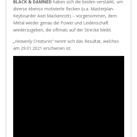
BLACK & DAMNED
haben sich die beiden verstärkt, um
diverse ebenso motivierte Recken (u.a. Masterplan-
Keyboarder Axel Mackenrott) – vorgenommen, dem
Metal wieder genau die Power und Leidenschaft
wiederzugeben, die oftmals auf der Strecke bleibt.
„Heavenly Creatures“
nennt sich das Resultat, welches
am 29.01.2021 erschienen ist.