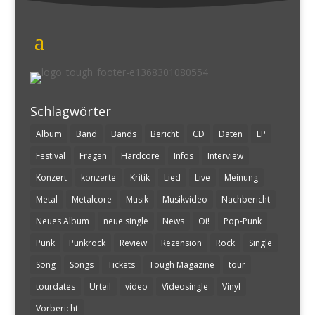
Schlagwörter
Album
Band
Bands
Bericht
CD
Daten
EP
Festival
Fragen
Hardcore
Infos
Interview
Konzert
konzerte
Kritik
Lied
Live
Meinung
Metal
Metalcore
Musik
Musikvideo
Nachbericht
Neues Album
neue single
News
Oi!
Pop-Punk
Punk
Punkrock
Review
Rezension
Rock
Single
Song
Songs
Tickets
Tough Magazine
tour
tourdates
Urteil
video
Videosingle
Vinyl
Vorbericht