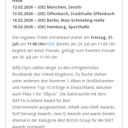
Halle
12.02.2026 – (DE) München, Zenith
13.02.2026 – (DE) Offenbach, Stadthalle Offenbach
16.02.2026 – (DE) Berlin, Max-Schmeling-Halle
18.02.2026 – (DE) Hamburg, Sporthalle
Der reguläre Ticket-Vorverkauf startet am
Freitag, 31.
Juli
um
11:00 Uhr
HIER
. Bereits am 29. Juli um 11:00 Uhr
beginnt der Artist-Presale, gefolgt vom Eventim-Presale
am 30. Juli um 11:00 Uhr.
Biffy Clyro zählen längst zu den erfolgreichsten
Rockbands des United Kingdoms. Zu Buche stehen
unter anderem drei Nummer-1-Alben in Großbritannien
und mehrere Top-10-Erfolge in Deutschland, darunter
auch Platz 1 für "Ellipsis". Die Band wurde mit dem
BAFTA Scotland Award für
Best
Entertainment
ausgezeichnet, erhielt zwei NME Awards,
fünf Kerrang! Awards, zwei Q Awards und waren bereits
dreimal in der Kategorie
Best British Group
für die BRIT
Awards nominiert.