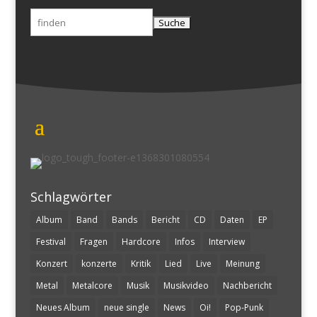
Suchen
nach:
Schlagwörter
Album
Band
Bands
Bericht
CD
Daten
EP
Festival
Fragen
Hardcore
Infos
Interview
Konzert
konzerte
Kritik
Lied
Live
Meinung
Metal
Metalcore
Musik
Musikvideo
Nachbericht
Neues Album
neue single
News
Oi!
Pop-Punk