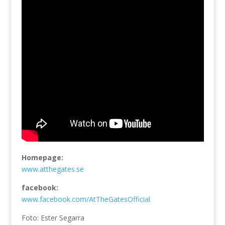
Homepage:
www.atthegates.se
facebook:
www.facebook.com/AtTheGatesOfficial
Foto: Ester Segarra