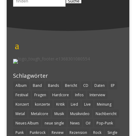
nach:
Schlagwörter
Album
Band
Bands
Bericht
CD
Daten
EP
Festival
Fragen
Hardcore
Infos
Interview
Konzert
konzerte
Kritik
Lied
Live
Meinung
Metal
Metalcore
Musik
Musikvideo
Nachbericht
Neues Album
neue single
News
Oi!
Pop-Punk
Punk
Punkrock
Review
Rezension
Rock
Single