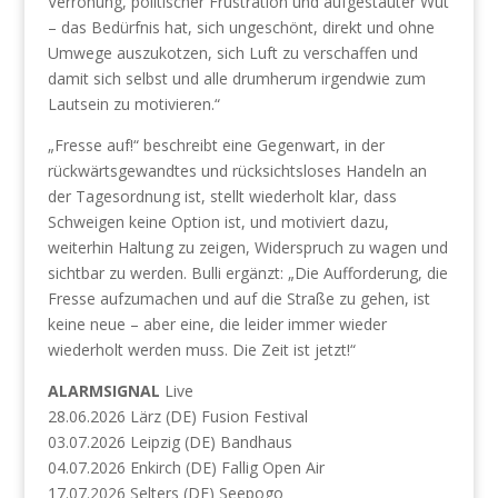
Verrohung, politischer Frustration und aufgestauter Wut
– das Bedürfnis hat, sich ungeschönt, direkt und ohne
Umwege auszukotzen, sich Luft zu verschaffen und
damit sich selbst und alle drumherum irgendwie zum
Lautsein zu motivieren.“
„Fresse auf!“ beschreibt eine Gegenwart, in der
rückwärtsgewandtes und rücksichtsloses Handeln an
der Tagesordnung ist, stellt wiederholt klar, dass
Schweigen keine Option ist, und motiviert dazu,
weiterhin Haltung zu zeigen, Widerspruch zu wagen und
sichtbar zu werden. Bulli ergänzt: „Die Aufforderung, die
Fresse aufzumachen und auf die Straße zu gehen, ist
keine neue – aber eine, die leider immer wieder
wiederholt werden muss. Die Zeit ist jetzt!“
ALARMSIGNAL
Live
28.06.2026 Lärz (DE) Fusion Festival
03.07.2026 Leipzig (DE) Bandhaus
04.07.2026 Enkirch (DE) Fallig Open Air
17.07.2026 Selters (DE) Seepogo