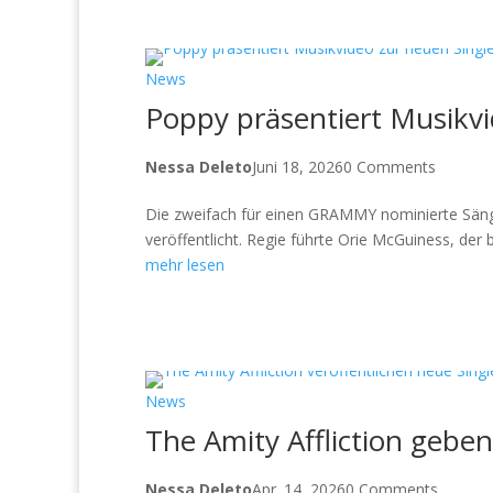
News
Poppy präsentiert Musikvi
Nessa Deleto
Juni 18, 2026
0 Comments
Die zweifach für einen GRAMMY nominierte Sänge
veröffentlicht. Regie führte Orie McGuiness, der b
mehr lesen
News
The Amity Affliction geben
Nessa Deleto
Apr. 14, 2026
0 Comments