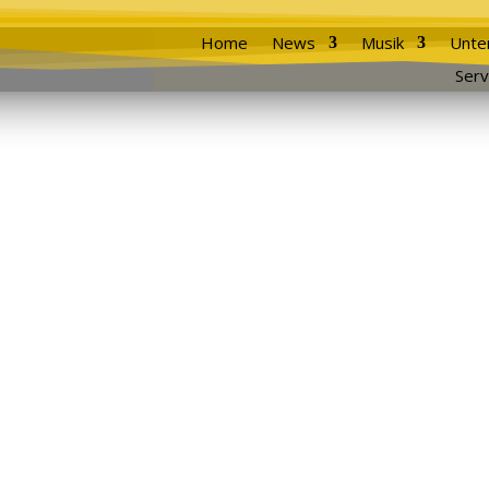
Home
News
Musik
Unte
Serv