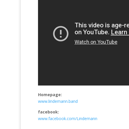
Homepage:
www.lindemann.band
facebook:
www.facebook.com/Lindemann