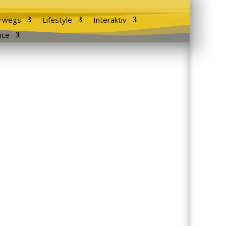
rwegs
Lifestyle
Interaktiv
ice