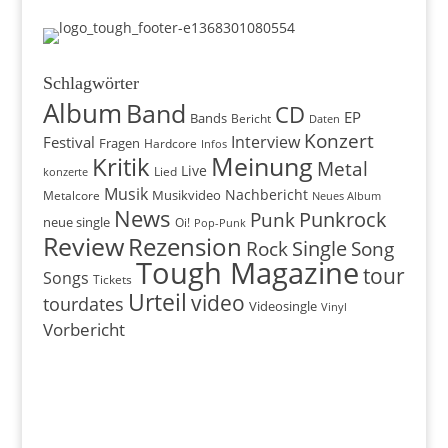
Schlagwörter
Album
Band
CD
EP
Bands
Bericht
Daten
Konzert
Interview
Festival
Fragen
Hardcore
Infos
Meinung
Kritik
Metal
Live
konzerte
Lied
Musik
Nachbericht
Musikvideo
Metalcore
Neues Album
News
Punkrock
Punk
neue single
Oi!
Pop-Punk
Review
Rezension
Rock
Single
Song
Tough Magazine
tour
Songs
Tickets
Urteil
video
tourdates
Videosingle
Vinyl
Vorbericht