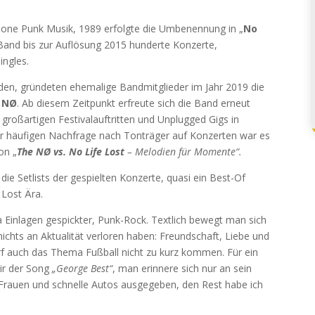
Tone Punk Musik, 1989 erfolgte die Umbenennung in „
No
Band bis zur Auflösung 2015 hunderte Konzerte,
ingles.
en, gründeten ehemalige Bandmitglieder im Jahr 2019 die
 NØ
. Ab diesem Zeitpunkt erfreute sich die Band erneut
roßartigen Festivalauftritten und Unplugged Gigs in
r häufigen Nachfrage nach Tonträger auf Konzerten war es
on „
The
NØ
vs. No Life Lost
– Melodien für Momente“.
ie Setlists der gespielten Konzerte, quasi ein Best-Of
 Lost Ära.
a Einlagen gespickter, Punk-Rock. Textlich bewegt man sich
ichts an Aktualität verloren haben: Freundschaft, Liebe und
rf auch das Thema Fußball nicht zu kurz kommen. Für ein
ir der Song
„George Best“
, man erinnere sich nur an sein
l, Frauen und schnelle Autos ausgegeben, den Rest habe ich