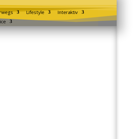
rwegs
Lifestyle
Interaktiv
ice