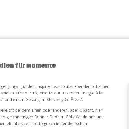
lodien für Momente
er Jungs gründen, inspiriert vom aufstrebenden britischen
spielen 2Tone Punk, eine Mixtur aus roher Energie à la
ls“ und einem Gesang im Stil von „Die Ärzte“.
lleicht bei dem einen oder anderen, aber Obacht, hier
g zum gleichnamigen Bonner Duo um Götz Wiedmann und
n ebenfalls recht erfolgreich in der deutschen