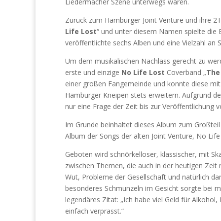
Liedermacher Szene unterwegs waren.
Zurück zum Hamburger Joint Venture und ihre 2
Life Lost
“ und unter diesem Namen spielte die 
veröffentlichte sechs Alben und eine Vielzahl an S
Um dem musikalischen Nachlass gerecht zu werd
erste und einzige
No Life Lost
Coverband „
The
einer großen Fangemeinde und konnte diese mit g
Hamburger Kneipen stets erweitern. Aufgrund de
nur eine Frage der Zeit bis zur Veröffentlichung v
Im Grunde beinhaltet dieses Album zum Großteil d
Album der Songs der alten Joint Venture, No Life
Geboten wird schnörkelloser, klassischer, mit Sk
zwischen Themen, die auch in der heutigen Zeit n
Wut, Probleme der Gesellschaft und natürlich da
besonderes Schmunzeln im Gesicht sorgte bei m
legendäres Zitat: „Ich habe viel Geld für Alkoho
einfach verprasst.“