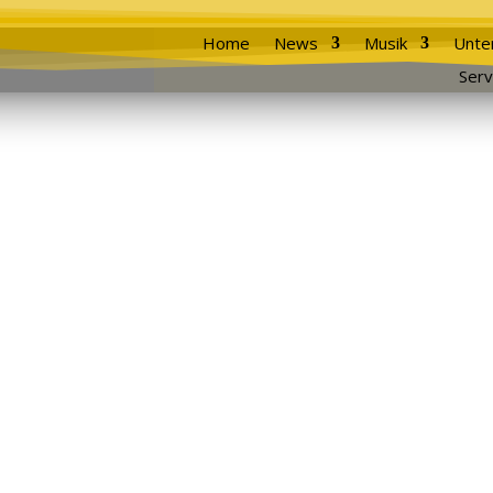
Home
News
Musik
Unte
Serv