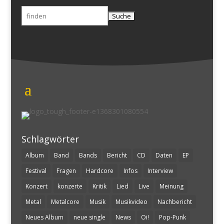
Suchen
nach:
Schlagwörter
Album
Band
Bands
Bericht
CD
Daten
EP
Festival
Fragen
Hardcore
Infos
Interview
Konzert
konzerte
Kritik
Lied
Live
Meinung
Metal
Metalcore
Musik
Musikvideo
Nachbericht
Neues Album
neue single
News
Oi!
Pop-Punk