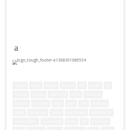
Schlagwörter
Album
Band
Bands
Bericht
CD
Daten
EP
Festival
Fragen
Hardcore
Infos
Interview
Konzert
konzerte
Kritik
Lied
Live
Meinung
Metal
Metalcore
Musik
Musikvideo
Nachbericht
Neues Album
neue single
News
Oi!
Pop-Punk