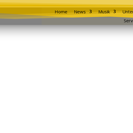
Home
News
Musik
Unte
Serv