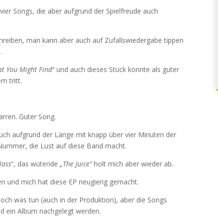
e vier Songs, die aber aufgrund der Spielfreude auch
hreiben, man kann aber auch auf Zufallswiedergabe tippen
.
t You Might Find
“ und auch dieses Stück könnte als guter
n tritt.
rren. Guter Song.
auch aufgrund der Länge mit knapp über vier Minuten der
e Nummer, die Lust auf diese Band macht.
lass
“, das wütende
„The Juice“
holt mich aber wieder ab.
gen und mich hat diese EP neugierig gemacht.
noch was tun (auch in der Produktion), aber die Songs
ald ein Album nachgelegt werden.