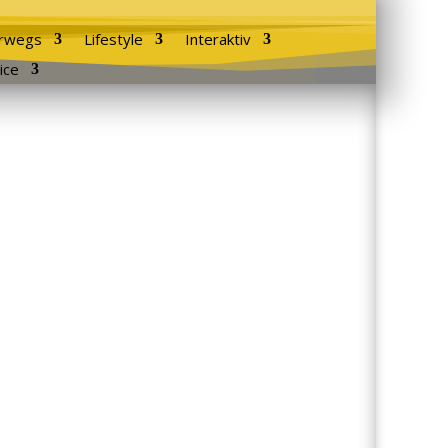
rwegs
Lifestyle
Interaktiv
ice