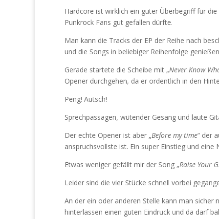
Hardcore ist wirklich ein guter Überbegriff für di
Punkrock Fans gut gefallen dürfte.
Man kann die Tracks der EP der Reihe nach besc
und die Songs in beliebiger Reihenfolge genießen
Gerade startete die Scheibe mit „
Never Know Wha
Opener durchgehen, da er ordentlich in den Hinter
Peng! Autsch!
Sprechpassagen, wütender Gesang und laute Gita
Der echte Opener ist aber „
Before my time
“ der 
anspruchsvollste ist. Ein super Einstieg und ein
Etwas weniger gefällt mir der Song „
Raise Your G
Leider sind die vier Stücke schnell vorbei gegan
An der ein oder anderen Stelle kann man sicher 
hinterlassen einen guten Eindruck und da darf b