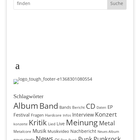
Schlagwörter
Album
Band
CD
EP
Bands
Bericht
Daten
Konzert
Interview
Festival
Fragen
Hardcore
Infos
Meinung
Kritik
Metal
Live
konzerte
Lied
Musik
Nachbericht
Musikvideo
Metalcore
Neues Album
News
Punkrock
Punk
neue single
Oi!