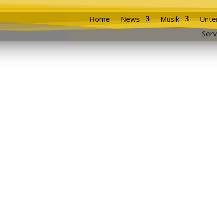
Home
News
Musik
Unte
Serv