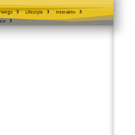
rwegs
Lifestyle
Interaktiv
ice