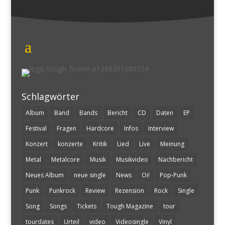
Schlagwörter
Album
Band
Bands
Bericht
CD
Daten
EP
Festival
Fragen
Hardcore
Infos
Interview
Konzert
konzerte
Kritik
Lied
Live
Meinung
Metal
Metalcore
Musik
Musikvideo
Nachbericht
Neues Album
neue single
News
Oi!
Pop-Punk
Punk
Punkrock
Review
Rezension
Rock
Single
Song
Songs
Tickets
Tough Magazine
tour
tourdates
Urteil
video
Videosingle
Vinyl