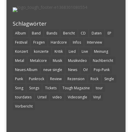
Schlagwörter
Album
Band
Bands
Bericht
CD
Daten
EP
Festival
Fragen
Hardcore
Infos
Interview
Konzert
konzerte
Kritik
Lied
Live
Meinung
Metal
Metalcore
Musik
Musikvideo
Nachbericht
Neues Album
neue single
News
Oi!
Pop-Punk
Punk
Punkrock
Review
Rezension
Rock
Single
Song
Songs
Tickets
Tough Magazine
tour
tourdates
Urteil
video
Videosingle
Vinyl
Vorbericht