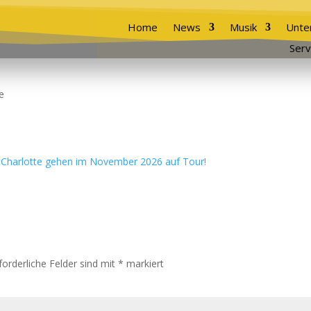
Home
News
Musik
Unte
Serv
e
forderliche Felder sind mit
*
markiert