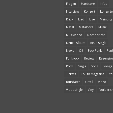
Fragen
Hardcore
Infos
Interview
Konzert
konzerte
Kritik
Lied
Live
Meinung
Metal
Metalcore
Musik
Musikvideo
Nachbericht
Neues Album
neue single
News
Oi!
Pop-Punk
Pun
Punkrock
Review
Rezensio
Rock
Single
Song
Songs
Tickets
Tough Magazine
to
tourdates
Urteil
video
Videosingle
Vinyl
Vorberich