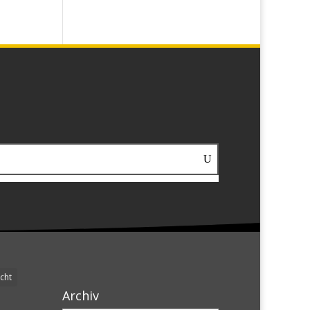
cht
Archiv