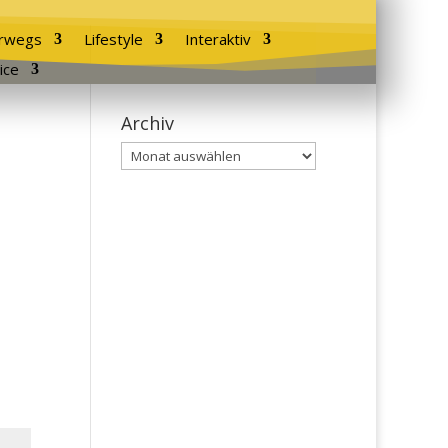
rwegs
Lifestyle
Interaktiv
ice
Archiv
Archiv