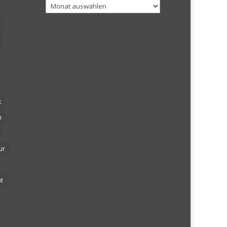
Archiv
k
n
ur
t